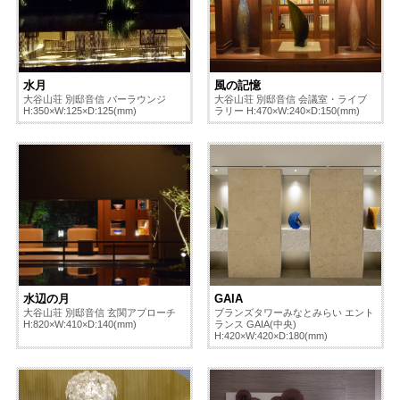
水月
風の記憶
大谷山荘 別邸音信 バーラウンジ
大谷山荘 別邸音信 会議室・ライブ
H:350×W:125×D:125(mm)
ラリー H:470×W:240×D:150(mm)
水辺の月
GAIA
大谷山荘 別邸音信 玄関アプローチ
ブランズタワーみなとみらい エント
H:820×W:410×D:140(mm)
ランス GAIA(中央)
H:420×W:420×D:180(mm)