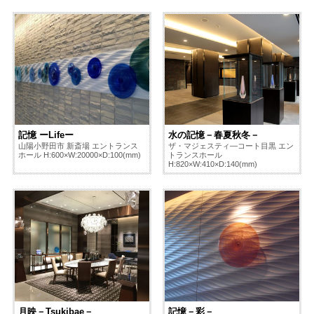
記憶 ーLifeー
水の記憶－春夏秋冬－
山陽小野田市 新斎場 エントランス
ザ・マジェスティ―コート目黒 エン
ホール H:600×W:20000×D:100(mm)
トランスホール
H:820×W:410×D:140(mm)
月映－Tsukibae－
記憶－彩－