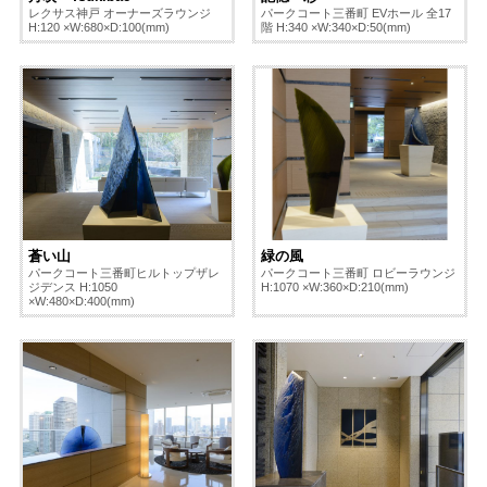
レクサス神戸 オーナーズラウンジ
パークコート三番町 EVホール 全17
H:120 ×W:680×D:100(mm)
階 H:340 ×W:340×D:50(mm)
蒼い山
緑の風
パークコート三番町ヒルトップザレ
パークコート三番町 ロビーラウンジ
ジデンス H:1050
H:1070 ×W:360×D:210(mm)
×W:480×D:400(mm)