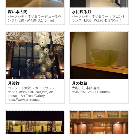
深い水の間
水に映る月
パークシティ湊ザタワー ビューラウ
パークシティ湊ザタワー サブエント
ンジ H:820 ×W:410×D:140(mm)
ランス H:850 ×W:170×D:170(mm)
月波紋
月の軌跡
コンラット大阪 スカイラウンジ
大谷山荘 本館 客室
H:7200 ×W:620×D:200(mm) Art
H:350×W:125×D:125(mm)
consul：Art Front Gallery
https://www.artfrontga