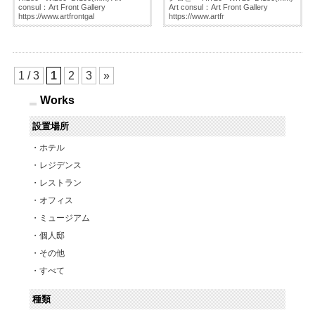
consul：Art Front Gallery
Art consul：Art Front Gallery
https://www.artfrontgal
https://www.artfr
1 / 3
1
2
3
»
Works
設置場所
ホテル
レジデンス
レストラン
オフィス
ミュージアム
個人邸
その他
すべて
種類