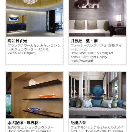
海に射す光
月波紋－藍・藤－
ブランズタワーみなとみらい コンシ
フォーシーズンズ ホテル 京都 スイ
ェルジュカウンター H:1450
ートルーム
×W:550×D:160(mm)
H:970×W:150×D:150(mm) Art
consul：Art Front Gallery
https://www.artf
水の記憶－埋没林－
記憶の音
星のや富士 ショップカウンター
フェアモントホテル ジャカルタメイ
H:280 ×W:280×D:100(mm) Art
ンロビー H:720 ×W:720×D:180(mm)