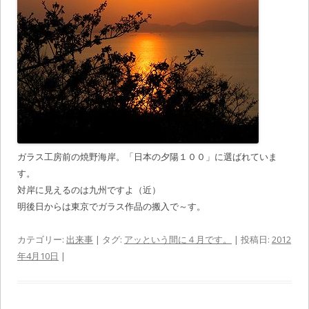
ガラス工房前の焼野海岸。「日本の夕陽１００」に選ばれていま
す。
対岸に見えるのは九州ですよ（近）
明後日からは東京でガラス作品の搬入で～す。
カテゴリー:
出来事
| タグ:
アッという間に４月です。
| 投稿日:
2012
年4月10日
|