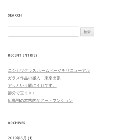
SEARCH
検
索
:
RECENT ENTRIES
ニシカワグラス ホームページをリニューアル
ガラス作品の搬入 東京出張
アッという間に４月です。
節分で豆まき♪
広島初の本格的なアートマンション
ARCHIVES
2019年5月
(1)