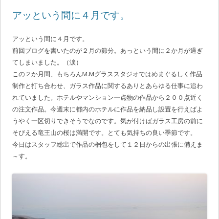
アッという間に４月です。
アッという間に４月です。
前回ブログを書いたのが２月の節分。あっという間に２か月が過ぎ
てしまいました。（涙）
この２か月間、もちろんM.Mグラススタジオではめまぐるしく作品
制作と打ち合わせ、ガラス作品に関するありとあらゆる仕事に追わ
れていました。ホテルやマンション一点物の作品から２００点近く
の注文作品。今週末に都内のホテルに作品を納品し設置を行えばよ
うやく一区切りできそうでなのです。気が付けばガラス工房の前に
そびえる竜王山の桜は満開です。とても気持ちの良い季節です。
今日はスタッフ総出で作品の梱包をして１２日からの出張に備えま
～す。