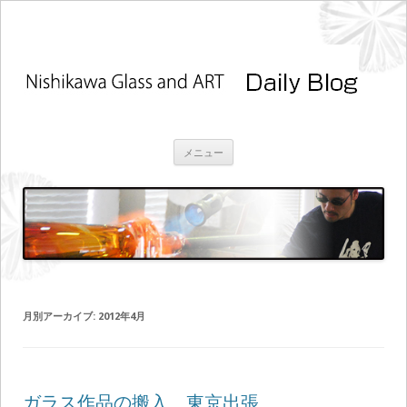
コ
メニュー
ン
テ
ン
ツ
へ
ス
キ
ッ
プ
月別アーカイブ:
2012年4月
ガラス作品の搬入 東京出張