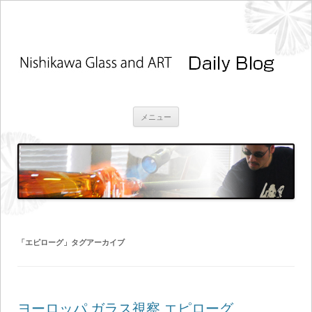
コ
メニュー
ン
テ
ン
ツ
へ
ス
キ
ッ
プ
「
エピローグ
」タグアーカイブ
ヨーロッパ ガラス視察 エピローグ