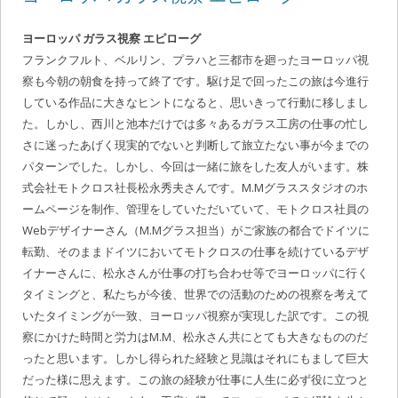
ヨーロッパ ガラス視察 エピローグ
フランクフルト、ベルリン、プラハと三都市を廻ったヨーロッパ視
察も今朝の朝食を持って終了です。駆け足で回ったこの旅は今進行
している作品に大きなヒントになると、思いきって行動に移しまし
た。しかし、西川と池本だけでは多々あるガラス工房の仕事の忙し
さに迷ったあげく現実的でないと判断して旅立たない事が今までの
パターンでした。しかし、今回は一緒に旅をした友人がいます。株
式会社モトクロス社長松永秀夫さんです。
M.Mグラススタジオのホ
ームページを制作、管理をしていただいていて、モトクロス社員の
Webデザイナーさん（M.Mグラス担当）がご家族の都合でドイツに
転勤、そのままドイツにおいてモトクロスの仕事を続けているデザ
イナーさんに、松永さんが仕事の打ち合わせ等でヨーロッパに行く
タイミングと、私たちが今後、世界での活動のための視察を考えて
いたタイミングが一致、ヨーロッパ視察が実現した訳です。この視
察にかけた時間と労力はM.M、松永さん共にとても大きなもののだ
ったと思います。しかし得られた経験と見識はそれにもまして巨大
だった様に思えます。この旅の経験が仕事に人生に必ず役に立つと