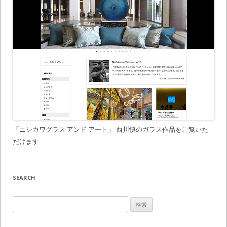
「ニシカワグラス アンド アート」 西川慎のガラス作品をご覧いた
だけます
SEARCH
検
索
: