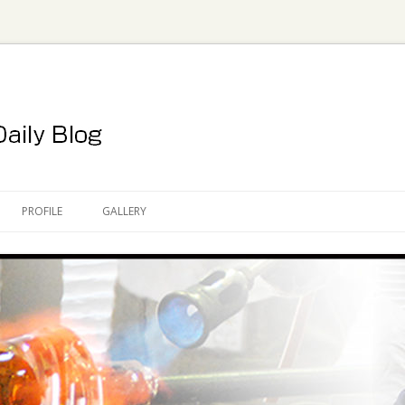
コ
ン
PROFILE
GALLERY
テ
ン
ツ
へ
ス
キ
ッ
プ