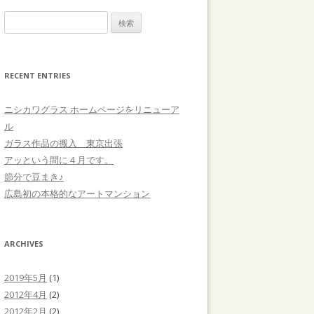
検
索
:
RECENT ENTRIES
ニシカワグラス ホームページをリニューア
ル
ガラス作品の搬入 東京出張
アッという間に４月です。
節分で豆まき♪
広島初の本格的なアートマンション
ARCHIVES
2019年5月
(1)
2012年4月
(2)
2012年2月
(2)