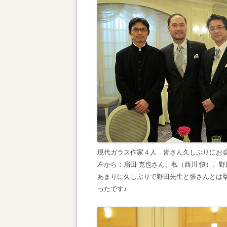
現代ガラス作家４人 皆さん久しぶりに
左から：扇田 克也さん、私（西川 慎）、
あまりに久しぶりで野田先生と張さんとは
ったです♪