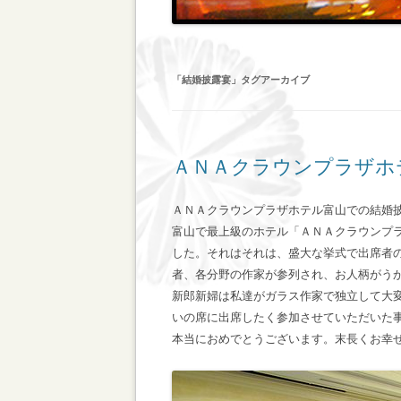
「
結婚披露宴
」タグアーカイブ
ＡＮＡクラウンプラザホ
ＡＮＡクラウンプラザホテル富山での結婚
富山で最上級のホテル「
ＡＮＡクラウンプ
した。それはそれは、盛大な挙式で出席者
者、各分野の作家が参列され、お人柄がう
新郎新婦は私達がガラス作家で独立して大
いの席に出席したく参加させていただいた
本当におめでとうございます。末長くお幸せ