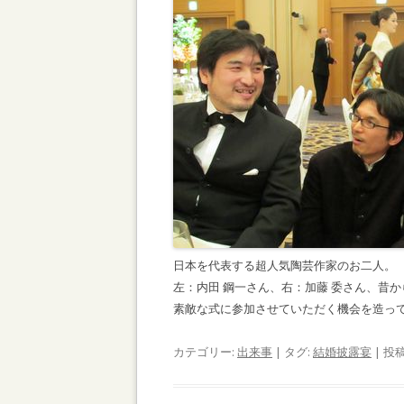
日本を代表する超人気陶芸作家のお二人。
左：内田 鋼一さん、右：加藤 委さん、昔
素敵な式に参加させていただく機会を造っ
カテゴリー:
出来事
| タグ:
結婚披露宴
| 投