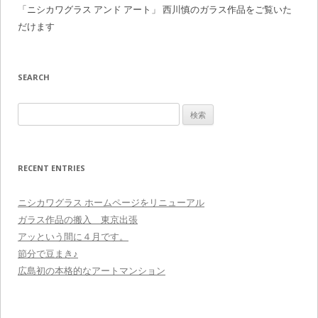
「ニシカワグラス アンド アート」 西川慎のガラス作品をご覧いた
だけます
SEARCH
検
索
:
RECENT ENTRIES
ニシカワグラス ホームページをリニューアル
ガラス作品の搬入 東京出張
アッという間に４月です。
節分で豆まき♪
広島初の本格的なアートマンション