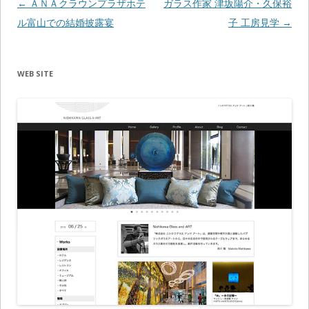
投
←
ＡＮＡクラウンプラザホテ
ガラス作家 津坂陽介・久保裕
稿
ル富山での結婚披露宴
子 工房見学
→
ナ
ビ
WEB SITE
ゲ
ー
シ
ョ
ン