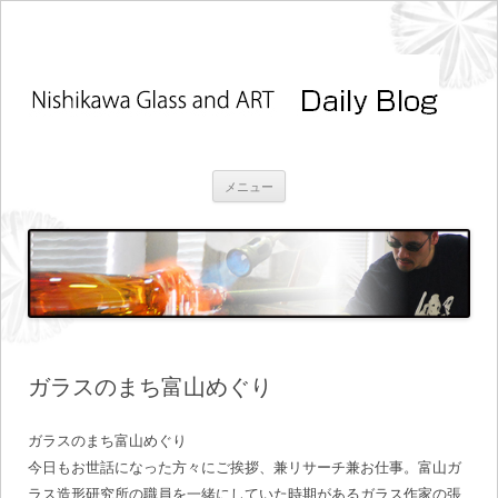
コ
メニュー
ン
テ
ン
ツ
へ
ス
キ
ッ
プ
ガラスのまち富山めぐり
ガラスのまち富山めぐり
今日もお世話になった方々にご挨拶、兼リサーチ兼お仕事。富山ガ
ラス造形研究所の職員を一緒にしていた時期があるガラス作家の張