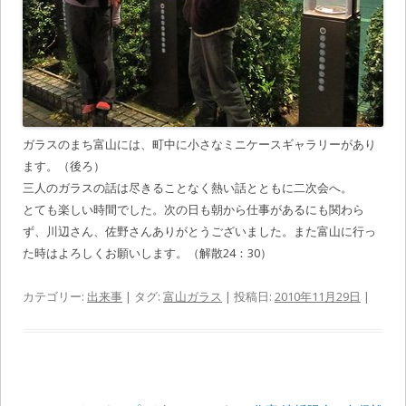
ガラスのまち富山には、町中に小さなミニケースギャラリーがあり
ます。（後ろ）
三人のガラスの話は尽きることなく熱い話とともに二次会へ。
とても楽しい時間でした。次の日も朝から仕事があるにも関わら
ず、川辺さん、佐野さんありがとうございました。また富山に行っ
た時はよろしくお願いします。（解散24：30）
カテゴリー:
出来事
| タグ:
富山ガラス
| 投稿日:
2010年11月29日
|